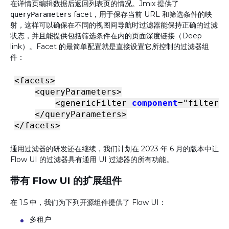
在详情页编辑数据后返回列表页的情况。Jmix 提供了
facet，用于保存当前 URL 和筛选条件的映
queryParameters
射，这样可以确保在不同的视图间导航时过滤器能保持正确的过滤
状态，并且能提供包括筛选条件在内的页面深度链接（Deep
link）。Facet 的最简单配置就是直接设置它所控制的过滤器组
件：
<
facets
>
<
queryParameters
>
<
genericFilter
component
=
"filter"
/
</
queryParameters
>
</
facets
>
通用过滤器的研发还在继续，我们计划在 2023 年 6 月的版本中让
Flow UI 的过滤器具有通用 UI 过滤器的所有功能。
带有 Flow UI 的扩展组件
在 1.5 中，我们为下列开源组件提供了 Flow UI：
多租户