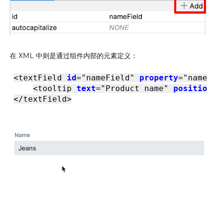
在 XML 中则是通过组件内部的元素定义：
<
textField
id
=
"nameField"
property
=
"name"
>
<
tooltip
text
=
"Product name"
position
=
</
textField
>