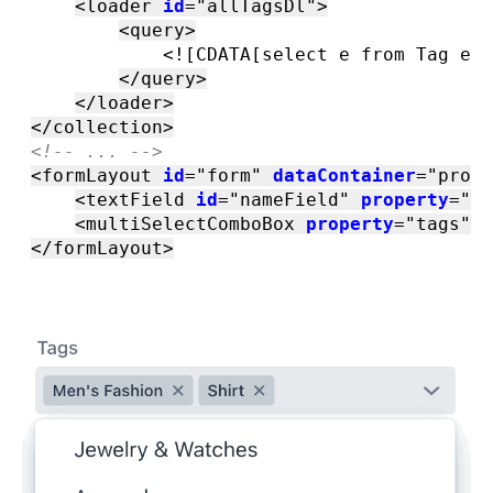
<
loader
id
=
"allTagsDl"
>
<
query
>
<![CDATA[select e from Tag e]]
</
query
>
</
loader
>
</
collection
>
<!-- ... -->
<
formLayout
id
=
"form"
dataContainer
=
"produ
<
textField
id
=
"nameField"
property
=
"na
<
multiSelectComboBox
property
=
"tags"
i
</
formLayout
>