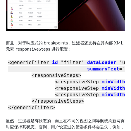
而且，对于响应式的 breakpoints，过滤器还支持在其内部 XML
元素
进行配置：
responsiveSteps
<
genericFilter
id
=
"filter"
dataLoader
=
"use
summaryText
=
"My
<
responsiveSteps
>
<
responsiveStep
minWidth
=
"
<
responsiveStep
minWidth
=
"
<
responsiveStep
minWidth
=
"
</
responsiveSteps
>
</
genericFilter
>
显然，过滤器是有状态的，而且在不同的视图之间导航或刷新网页
时应保持其状态。否则，用户设置过的筛选条件将会丢失，例如，