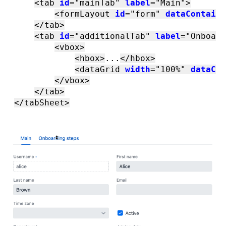
<
tab
id
=
"mainTab"
label
=
"Main"
>
<
formLayout
id
=
"form"
dataContaine
</
tab
>
<
tab
id
=
"additionalTab"
label
=
"Onboard
<
vbox
>
<
hbox
>
...
</
hbox
>
<
dataGrid
width
=
"100%"
dataCon
</
vbox
>
</
tab
>
</
tabSheet
>