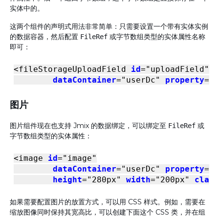
实体中的。
这两个组件的声明式用法非常简单：只需要设置一个带有实体实例
的数据容器，然后配置
或字节数组类型的实体属性名称
FileRef
即可：
<
fileStorageUploadField
id
=
"uploadField"
dataContainer
=
"userDc"
property
=
"p
图片
图片组件现在也支持 Jmix 的数据绑定，可以绑定至
或
FileRef
字节数组类型的实体属性：
<
image
id
=
"image"
dataContainer
=
"userDc"
property
=
"p
height
=
"280px"
width
=
"200px"
class
如果需要配置图片的放置方式，可以用 CSS 样式。例如，需要在
缩放图像同时保持其宽高比，可以创建下面这个 CSS 类，并在组