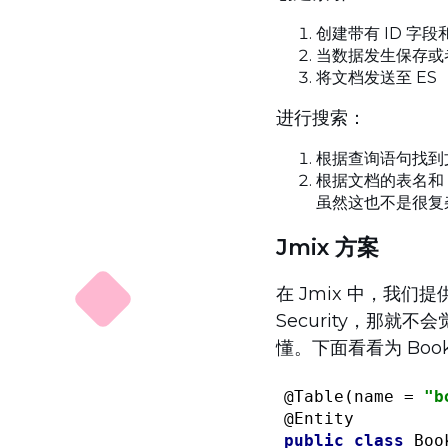
创建带有 ID 字
当数据发生保存或
将文档发送至 ES
进行搜索：
根据查询语句找到
根据文档的表名和 
虽然这也不是很复
Jmix 方案
在 Jmix 中，我们提
Security，那就
懂。下面看看为 Boo
@Table
(name = 
"b
@Entity
public
class
Boo