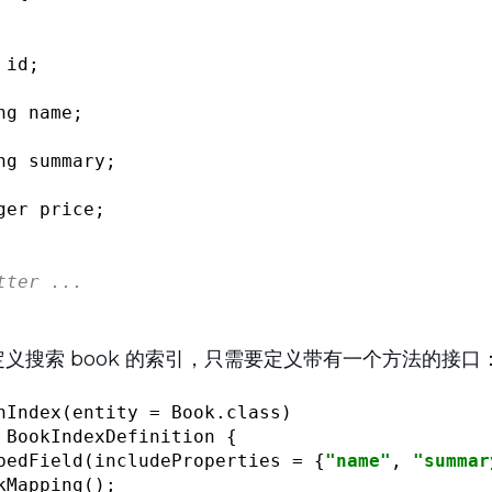
id;

ng name;

ng summary;

ger price;

tter ...
来定义搜索 book 的索引，只需要定义带有一个方法的接口
hIndex
BookIndexDefinition
{

pedField
(includeProperties = {
"name"
, 
"summar
kMapping
()
;
