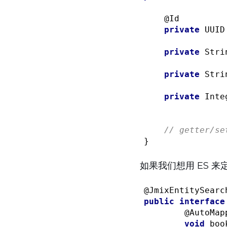
@Id
private
 UUID 
private
 Stri
private
 Stri
private
 Inte
// getter/se
如果我们想用 ES 
@JmixEntitySearc
public
interface
@AutoMap
void
boo