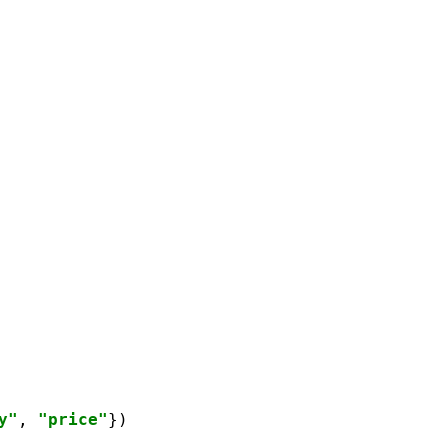
：
y"
, 
"price"
})
