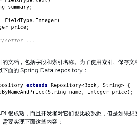
= FieldType.text)

ng summary;

= FieldType.Integer)

ger price;

r/setter ...
引的文档，包括字段和索引名称。为了使用索引、保存文
 Spring Data repository：
pository
extends
Repository
<
Book
, 
String
> 
{

dByNameAndPrice
(String name, Integer price)
;

 的 ES API 很成熟，而且开发者对它们也比较熟悉，但是如
。需要实现下面这些内容：