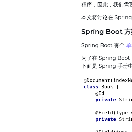
程序，因此，我们需
本文将讨论在 Spring
Spring Boot 
Spring Boot 有个
单
为了在 Spring B
下面是 Spring 手
@Document
(indexN
class
Book
{

@Id
private
 Stri
@Field
(type 
private
 Stri