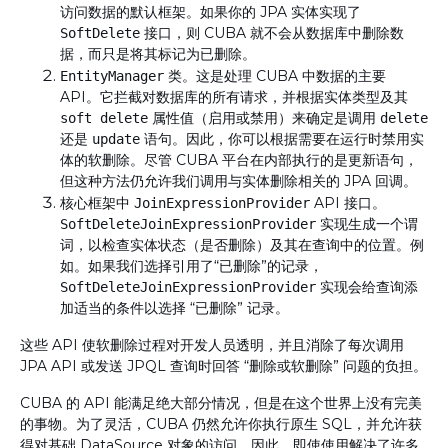
访问数据的默认框架。如果你的 JPA 实体实现了
接口，则 CUBA 就不会从数据库中删除数
SoftDelete
据，而只是将其标记为已删除。
类。这是处理 CUBA 中数据的主要
EntityManager
API。它拦截对数据库的所有请求，并根据实体类型及其
属性值（启用或禁用）来确定是调用
soft delete
delete
还是
语句。因此，你可以根据需要在运行时禁用实
update
体的软删除。尽管 CUBA 平台在内部执行的是更新语句，
但这种方法仍允许我们调用与实体删除相关的 JPA 回调。
核心框架中
API 接口。
JoinExpressionProvider
实现生成一个谓
SoftDeleteJoinExpressionProvider
词，以检查实体状态（是否删除）及其在查询中的位置。例
如。如果我们选择引用了“已删除”的记录，
实现会给查询添
SoftDeleteJoinExpressionProvider
加适当的条件以选择 “已删除” 记录。
这些 API 使软删除过程对开发人员透明，并且消除了每次调用
JPA API 或发送 JPQL 查询时回答 “删除或软删除” 问题的负担。
CUBA 的 API 能满足绝大部分情况，但是在这个世界上没有完美
的事物。为了灵活，CUBA 仍然允许你执行原生 SQL，并允许获
得对基础 DataSource 对象的访问。因此，即使使用解决了许多