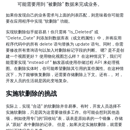
可能需要用到 “被删除” 数据来完成业务。
如果你发现自己的业务需求与上面的列表匹配，则意味着你可能需
要在应用程序中实现 “软删除” 功能。
实现软删除似乎挺容易！你只需将 “Is_Deleted” 或
“Delete_Date” 列添加到数据库表（或文档属性）中，并将应用
程序代码中的所有 delete 语句替换为 update 语句。同时，你需
要修改所有查询语句以加入对删除标记字段的判断。 嗯? 是不是创
建一个视图更好？ 使用物化视图怎么样？ 在这种情况下，我们可
能需要实现 “instead of ” 触发器或使用存储过程 API 来处理视
图。在删除实体时，你可能希望删除其引用的某些属性。在这种情
况下，为了能够恢复删除，还需要存储删除上下文。还有... 。对，
开发人员的生活就是因此变地复杂。
实施软删除的挑战
实际上，实现 “合适” 的软删除并非易事。有时，开发人员选择不
实施软删除，只是因为这需要做很多工作。你可能会想到其他选
项，例如使用专门的“回收站”表，该表是原始表的一个镜像，存储
从 “原始” 表中删除的记录。 但是，如果决定实施软删除，就需要