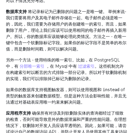
对以下情况充分考虑。
数据库支持
将记录标记为已删除的问题之一是唯一键。 举例来说-
我们需要将用户及其电子邮件存储在一起。电子邮件必须是唯一
的，因此，我们需要为存储用户的表创建唯一的索引。而且，如果
删除了用户，理论上我们应该可以使用相同的电子邮件再插入新用
户。所以，你的数据库应该能够处理此类情况。方法之一 - 在唯一
键中包含一个软删除标记字段。如果你的标记字段不是简单的布尔
值，而是删除时间戳，则可以解决问题。
另外一个方法 - 使用特殊的唯一索引。比如，在 PostgreSQL
中，有
分部唯一索引
，在 Mysql 中有
过滤索引
。这些机制允许
在构建索引时以断言的方式排除一部分记录。所以对于软删除机制
的实现，我们可以排除掉已标记为删除的记录。
如果你的数据库支持视图触发器，则可以使用视图和
of
instead
类型的触发器来创建数据模型。但是这种方法会影响性能，并且无
法通过对基础表应用唯一约束来解决问题。
应用程序支持
确保所有对涉及到软删除实体的查询都经过了细致
的检查，否则可能导致意外的数据泄漏和严重的性能问题。在理想
情况下，软删除对开发人员应该早透明的。因此，如果可能，请尝
试设计自己的数据访问 API，并防止开发人员使用其他工具来访问