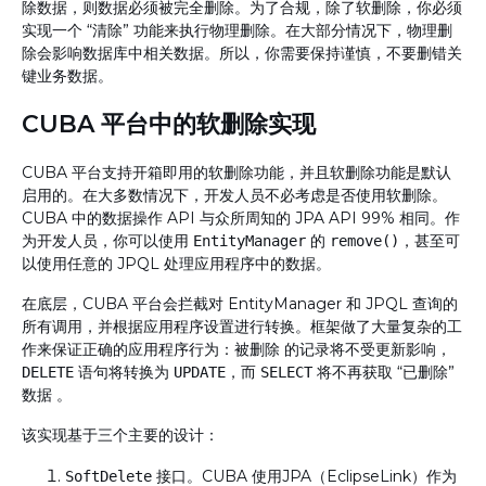
除数据，则数据必须被完全删除。为了合规，除了软删除，你必须
实现一个 “清除” 功能来执行物理删除。在大部分情况下，物理删
除会影响数据库中相关数据。所以，你需要保持谨慎，不要删错关
键业务数据。
CUBA 平台中的软删除实现
CUBA 平台支持开箱即用的软删除功能，并且软删除功能是默认
启用的。在大多数情况下，开发人员不必考虑是否使用软删除。
CUBA 中的数据操作 API 与众所周知的 JPA API 99% 相同。作
为开发人员，你可以使用
的
，甚至可
EntityManager
remove()
以使用任意的 JPQL 处理应用程序中的数据。
在底层，CUBA 平台会拦截对 EntityManager 和 JPQL 查询的
所有调用，并根据应用程序设置进行转换。框架做了大量复杂的工
作来保证正确的应用程序行为：
的记录将不受更新影响，
被删除
语句将转换为
，而
将不再获取 “已删除”
DELETE
UPDATE
SELECT
数据 。
该实现基于三个主要的设计：
接口。CUBA 使用JPA（EclipseLink）作为
SoftDelete